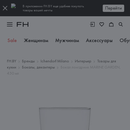
В приложении FH.BY еще удобнее покупать
Перейти
товары вашей мечты
Sale
Женщинам
Мужчинам
Аксессуары
Обу
FH.BY
Бренды
Ichendorf Milano
Интерьер
Товары для
кухни
Бокалы, декантеры
Бокал лонгдринк MARINE GARDEN,
450 мл