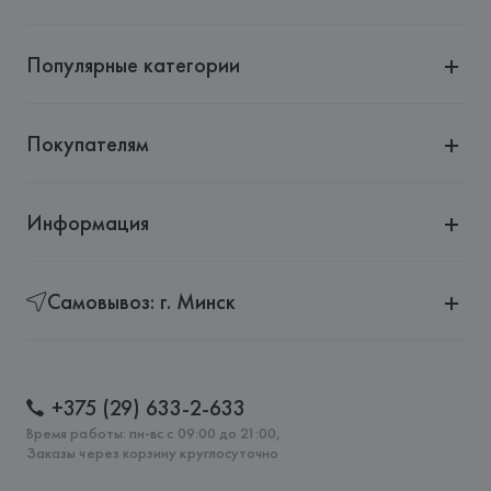
Адрес: 
ИТАЛИЯ, 
Via Giuseppe Ripamonti, 101 20141 Милан 
(Мичиана) – Италия
Популярные категории
Страна происхождения товара: 
КИТАЙ
Покупателям
Информация
Самовывоз: г. Минск
+375 (29) 633-2-633
Время работы: пн-вс с 09:00 до 21:00,
Заказы через корзину круглосуточно