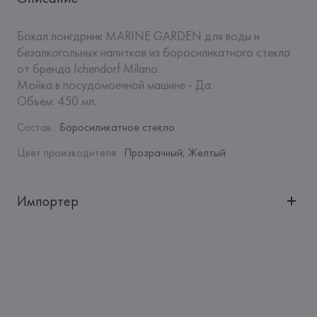
Бокал лонгдринк MARINE GARDEN для воды и 
безалкогольных напитков из боросиликатного стекла 
от бренда Ichendorf Milano.

Мойка в посудомоечной машине - Да.

Объем: 450 мл.
Состав
:
Боросиликатное стекло
Цвет производителя
:
Прозрачный; Желтый
Импортер
Импортер: 
Закрытое акционерное общество «Сквирел-
Строй»
Адрес: 
Республика Беларусь, 220035, г. Минск, ул. 
Тимирязева, 72A
Производитель: 
Ichendorf Milano