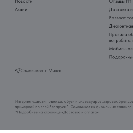
Новости
Отзывы FH
Акции
Доставка и
Возврат то
Дисконтная
Правила об
потребител
Мобильное
Подарочны
Самовывоз: г. Минск
Интернет-магазин одежды, обуви и аксессуаров мировых брендов
примеркой по всей Беларуси*. Самовывоз из фирменных салонов с
*Подробнее на странице «
Доставка и оплата
»