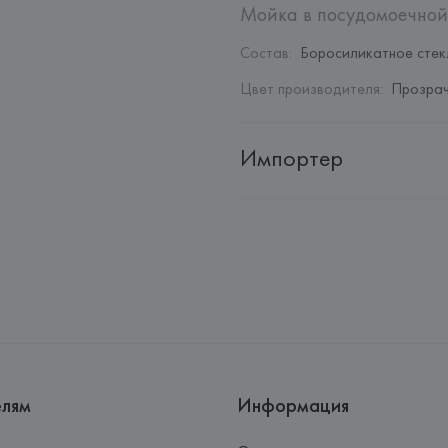
Мойка в посудомоечной
Состав
:
Боросиликатное стек
Цвет производителя
:
Прозрач
Импортер
Импортер: 
Закрытое акционер
Адрес: 
Республика Беларусь, 2
Производитель: 
Ichendorf Mila
Адрес: 
ИТАЛИЯ, 
Via Giuseppe 
Страна происхождения товара
елям
Информация