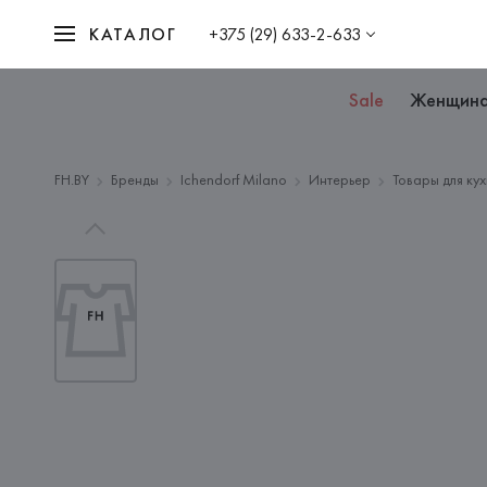
КАТАЛОГ
+375 (29) 633-2-633
Sale
Женщин
FH.BY
Бренды
Ichendorf Milano
Интерьер
Товары для ку