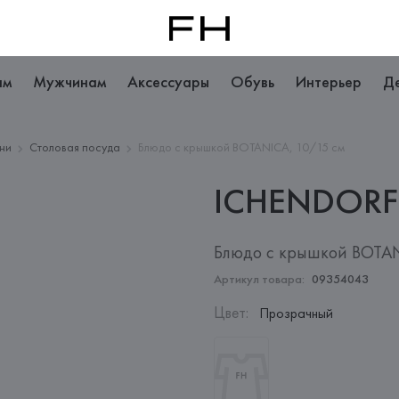
ам
Мужчинам
Аксессуары
Обувь
Интерьер
Д
хни
Столовая посуда
Блюдо с крышкой BOTANICA, 10/15 см
ICHENDORF
Блюдо с крышкой BOTAN
Артикул товара:
09354043
Цвет
:
Прозрачный