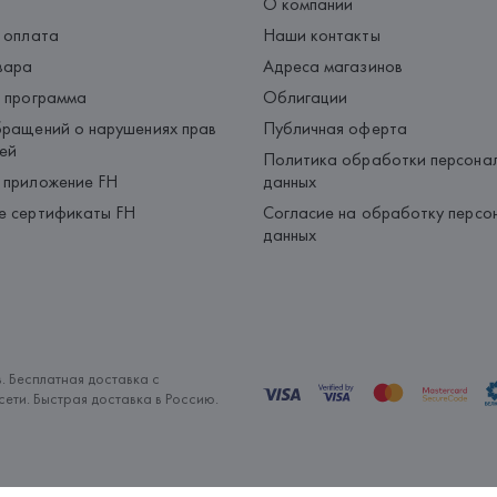
О компании
 оплата
Наши контакты
вара
Адреса магазинов
 программа
Облигации
ращений о нарушениях прав
Публичная оферта
ей
Политика обработки персона
 приложение FH
данных
е сертификаты FH
Согласие на обработку персо
данных
. Бесплатная доставка с
ети. Быстрая доставка в Россию.