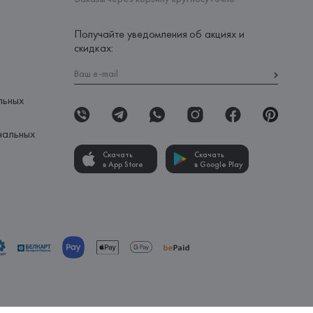
Получайте уведомления об акциях и
скидках:
льных
нальных
Скачать
Скачать
в App Store
в Google Play