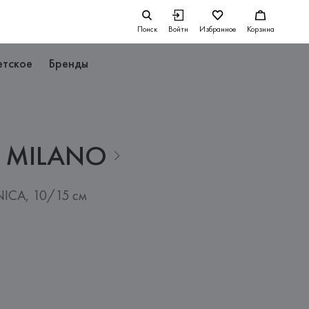
Поиск
Войти
Избранное
Корзина
етское
Бренды
MILANO
ICA, 10/15 см