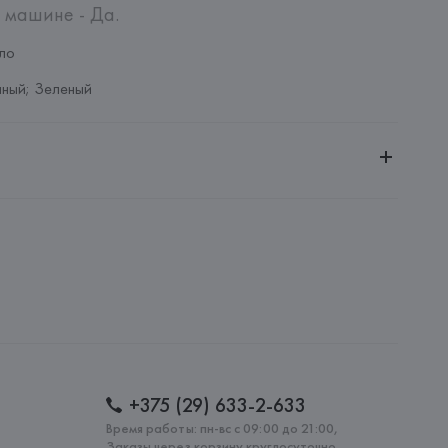
 машине - Да.
ло
ный; Зеленый
ное общество «Сквирел-Строй»
20035, г. Минск, ул. Тимирязева, 72A
no
Ripamonti, 101 20141 Милан (Мичиана) – Италия
: 
КИТАЙ
+375 (29) 633-2-633
Время работы: пн-вс с 09:00 до 21:00,
Заказы через корзину круглосуточно