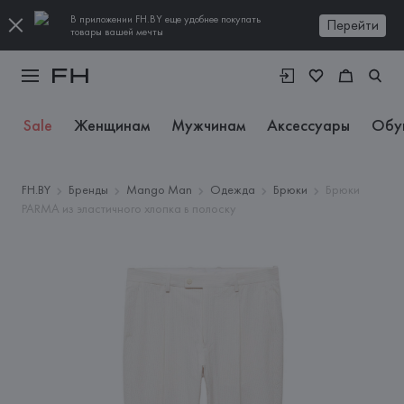
В приложении FH.BY еще удобнее покупать
Перейти
товары вашей мечты
Sale
Женщинам
Мужчинам
Аксессуары
Обу
FH.BY
Бренды
Mango Man
Одежда
Брюки
Брюки
PARMA из эластичного хлопка в полоску