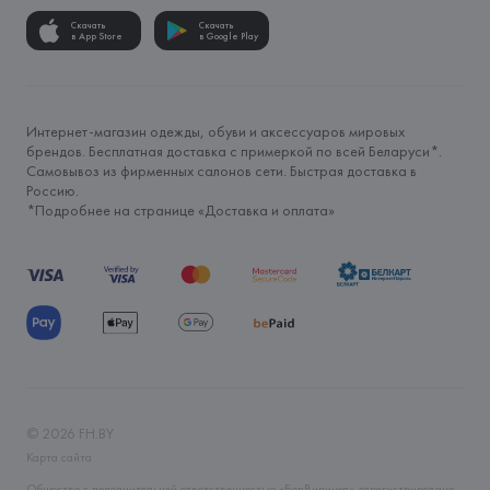
Скачать
Скачать
в App Store
в Google Play
Интернет-магазин одежды, обуви и аксессуаров мировых
брендов. Бесплатная доставка с примеркой по всей Беларуси*.
Самовывоз из фирменных салонов сети. Быстрая доставка в
Россию.
*Подробнее на странице «
Доставка и оплата
»
©
2026
FH.BY
Карта сайта
Общество с дополнительной ответственностью «БелВиринея» зарегистрировано