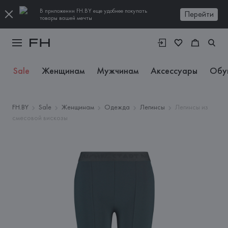
В приложении FH.BY еще удобнее покупать
Перейти
товары вашей мечты
Sale
Женщинам
Мужчинам
Аксессуары
Обу
FH.BY
Sale
Женщинам
Одежда
Легинсы
Легинсы из
смесовой вискозы