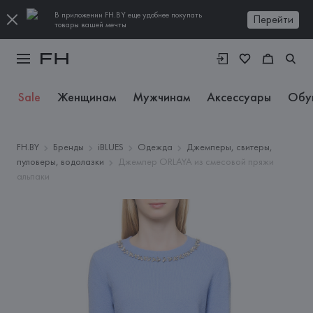
В приложении FH.BY еще удобнее покупать
Перейти
товары вашей мечты
Sale
Женщинам
Мужчинам
Аксессуары
Обу
FH.BY
Бренды
iBLUES
Одежда
Джемперы, свитеры,
пуловеры, водолазки
Джемпер ORLAYA из смесовой пряжи
альпаки