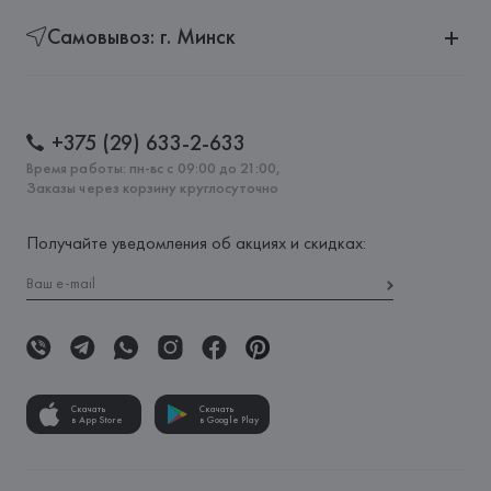
Самовывоз: г. Минск
+375 (29) 633-2-633
Время работы: пн-вс с 09:00 до 21:00,
Заказы через корзину круглосуточно
Получайте уведомления об акциях и скидках:
Скачать
Скачать
в App Store
в Google Play