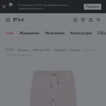
В приложении FH.BY еще удобнее покупать
Перейти
товары вашей мечты
Sale
Женщинам
Мужчинам
Аксессуары
Обу
FH.BY
Бренды
Mango Kids
Одежда
Брюки
Брюки
CARGO из хлопка