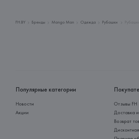
FH.BY
Бренды
Mango Man
Одежда
Рубашки
Рубашка
Популярные категории
Покупат
Новости
Отзывы FH
Акции
Доставка и
Возврат то
Дисконтная
Правила об