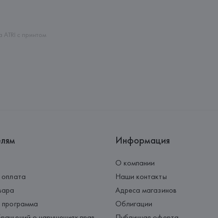
Адрес: 
ИСПАНИЯ, 
MANGO MNG, 
Palau-Solità i Plegamans (Barce
Страна происхождения товара
 ATRI с принтом
елям
Информация
О компании
 оплата
Наши контакты
вара
Адреса магазинов
 программа
Облигации
ращений о нарушениях прав
Публичная оферта