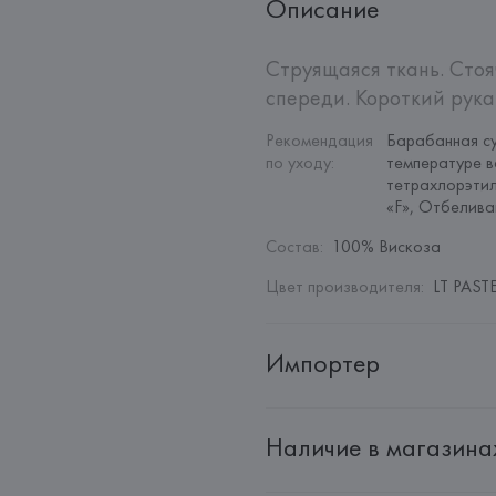
Описание
Струящаяся ткань. Стоя
спереди. Короткий рука
Рекомендация 
Барабанная су
по уходу
:
температуре в
тетрахлорэтил
«F», Отбелив
Состав
:
100% Вискоза
Цвет производителя
:
LT PAST
Импортер
Импортер: 
Общество с дополн
Наличие в магазина
Адрес: 
Республика Беларусь, 22
Производитель: 
MANGO MNG,