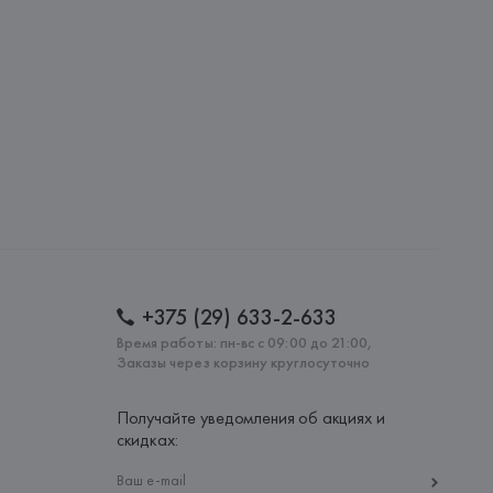
S.A., Via Augusta 10 (Pol. Ind. Riera de Caldes), 08184 
lona),
: 
МАРОККО
+375 (29) 633-2-633
Время работы: пн-вс с 09:00 до 21:00,
Заказы через корзину круглосуточно
Получайте уведомления об акциях и
скидках: