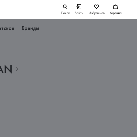
Поиск
Войти
Избранное
Корзина
етское
Бренды
AN