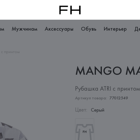
ам
Мужчинам
Аксессуары
Обувь
Интерьер
Д
 с принтом
MANGO
M
Рубашка ATRI с принтом
Артикул товара:
77012549
Цвет
:
Серый