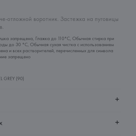
че-отложной воротник. Застежка на пуговицы 
в.
шка запрещена, Глажка до 110°C, Обычная стирка при 
оды до 30 °C, Обычная сухая чистка с использованием 
ена и всех растворителей, перечисленных для символа 
ание запрещено
EL GREY (90)
ительной ответственностью "Белмаркетцентр"
х
0030, г. Минск, ул. Немига, 5, пом. 39, ком. 1
 S.A.