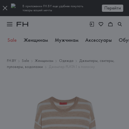
В приложении FH.BY еще удобнее покупать
Перейти
товары вашей мечты
Sale
Женщинам
Мужчинам
Аксессуары
Обу
FH.BY
Sale
Женщинам
Одежда
Джемперы, свитеры,
пуловеры, водолазки
Джемпер PLATA1 в полоску