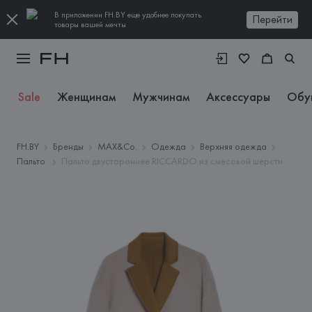
В приложении FH.BY еще удобнее покупать
Перейти
товары вашей мечты
Sale
Женщинам
Мужчинам
Аксессуары
Обу
FH.BY
Бренды
MAX&Co.
Одежда
Верхняя одежда
Пальто
Пальто двустороннее RICCARDO из смесовой шерсти