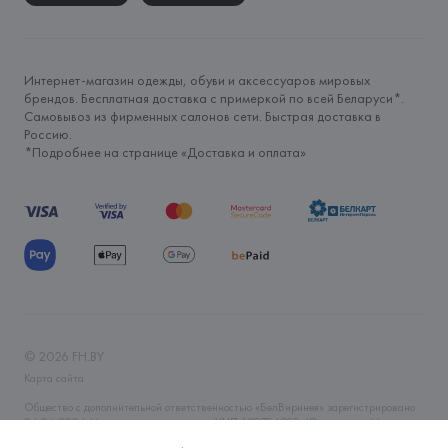
Интернет-магазин одежды, обуви и аксессуаров мировых
брендов. Бесплатная доставка с примеркой по всей Беларуси*.
Самовывоз из фирменных салонов сети. Быстрая доставка в
Россию.
*Подробнее на странице «
Доставка и оплата
»
©
2026
FH.BY
Карта сайта
Общество с дополнительной ответственностью «БелВиринея» зарегистрировано
06.04.2006 Минским горисполкомом. УНП 190706320. Юр.адрес: г. Минск, ул.
Немига, 5, пом. 39. Интернет-магазин fh.by зарегистрирован в Торговом реестре