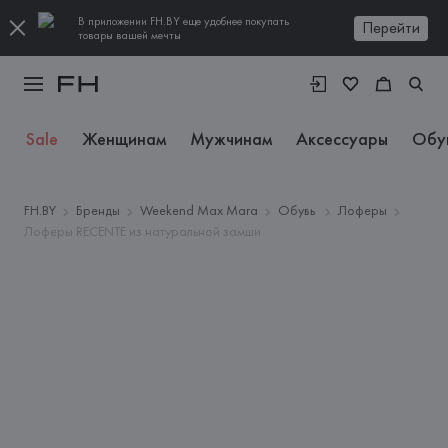
В приложении FH.BY еще удобнее покупать
Перейти
товары вашей мечты
Sale
Женщинам
Мужчинам
Аксессуары
Обу
FH.BY
Бренды
Weekend Max Mara
Обувь
Лоферы
Лоферы RECENTE из натуральной замши