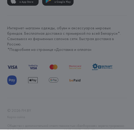
в App Store
в Google Play
Интернет-магазин одежды, обуви и аксессуаров мировых
брендов. Бесплатная доставка с примеркой по всей Беларуси*.
Самовывоз из фирменных салонов сети. Быстрая доставка в
Россию.
*Подробнее на странице «
Доставка и оплата
»
©
2026
FH.BY
Карта сайта
Общество с дополнительной ответственностью «БелВиринея» зарегистрировано
06.04.2006 Минским горисполкомом. УНП 190706320. Юр.адрес: г. Минск, ул.