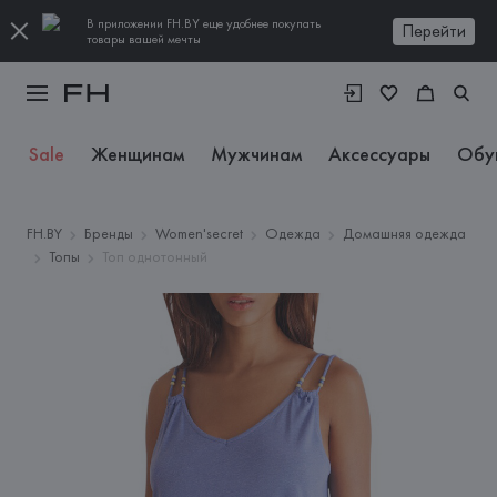
В приложении FH.BY еще удобнее покупать
Перейти
товары вашей мечты
Sale
Женщинам
Мужчинам
Аксессуары
Обу
FH.BY
Бренды
Women'secret
Одежда
Домашняя одежда
Топы
Топ однотонный