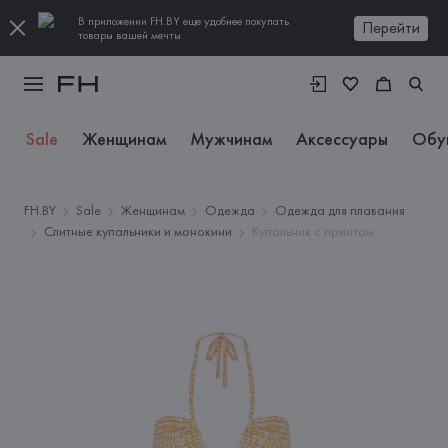
В приложении FH.BY еще удобнее покупать
Перейти
товары вашей мечты
Sale
Женщинам
Мужчинам
Аксессуары
Обу
FH.BY
Sale
Женщинам
Одежда
Одежда для плавания
Слитные купальники и монокини
Купальник с принтом