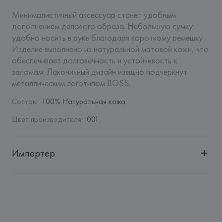
Минималистичный аксессуар станет удобным 
дополнением делового образа. Небольшую сумку 
удобно носить в руке благодаря короткому ремешку. 
Изделие выполнено из натуральной матовой кожи, что 
обеспечивает долговечность и устойчивость к 
заломам. Лаконичный дизайн изящно подчеркнут 
металлическим логотипом BOSS.
Состав
:
100% Натуральная кожа
Цвет производителя
:
001
Импортер
Импортер: 
Общество с ограниченной ответственностью 
"Авикойл Интернешнл"
Адрес: 
Республика Беларусь, 220051, г. Минск, ул. 
Рафиева, д. 64, помещение 2-27