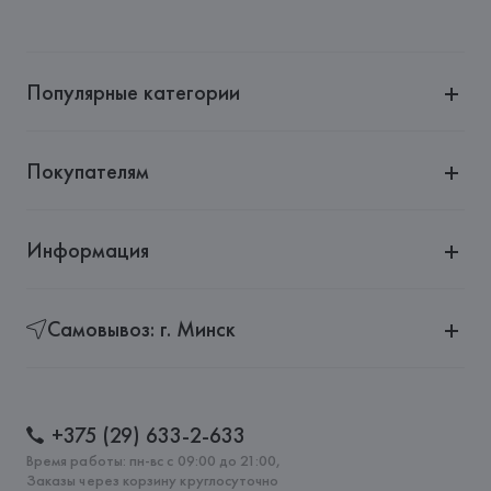
Производитель: 
HUGO BOSS AG
Адрес: 
ГЕРМАНИЯ, 
HUGO BOSS AG, Dieselstrasse 12, D-
72555 Metzingen,
Популярные категории
Страна происхождения товара: 
РУМЫНИЯ
Покупателям
Информация
Самовывоз: г. Минск
+375 (29) 633-2-633
Время работы: пн-вс с 09:00 до 21:00,
Заказы через корзину круглосуточно