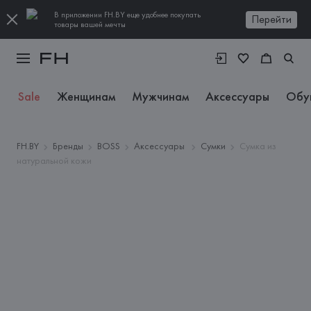
В приложении FH.BY еще удобнее покупать
Перейти
товары вашей мечты
Sale
Женщинам
Мужчинам
Аксессуары
Обу
FH.BY
Бренды
BOSS
Аксессуары
Сумки
Сумка из
натуральной кожи