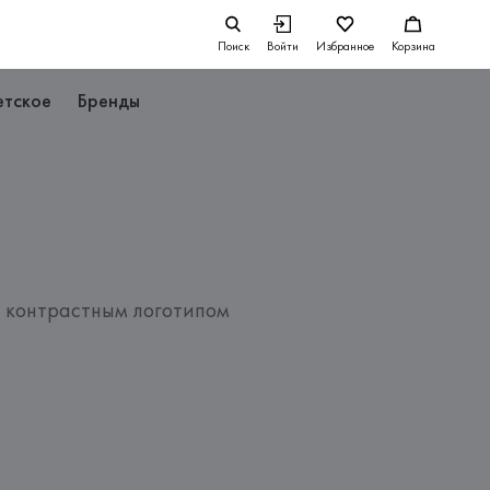
Поиск
Войти
Избранное
Корзина
етское
Бренды
с контрастным логотипом