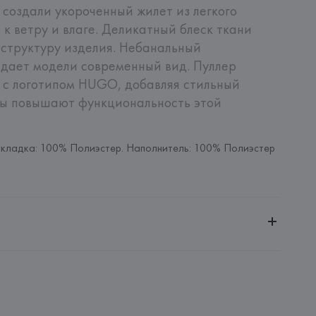
оздали укороченный жилет из легкого 
к ветру и влаге. Деликатный блеск ткани 
структуру изделия. Небанальный 
дает модели современный вид. Пуллер 
с логотипом HUGO, добавляя стильный 
ны повышают функциональность этой 
кладка: 100% Полиэстер. Наполнитель: 100% Полиэстер
ченной ответственностью "Авикойл Интернешнл"
20051, г. Минск, ул. Рафиева, д. 64, помещение 2-27
 AG