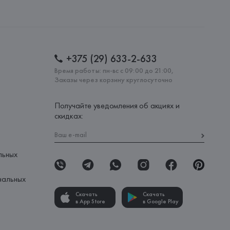
AG, Dieselstrasse 12, D-72555 Metzingen,
: 
ИОРДАНИЯ
+375 (29) 633-2-633
Время работы: пн-вс с 09:00 до 21:00,
Заказы через корзину круглосуточно
Получайте уведомления об акциях и
скидках:
льных
нальных
Скачать
Скачать
в App Store
в Google Play