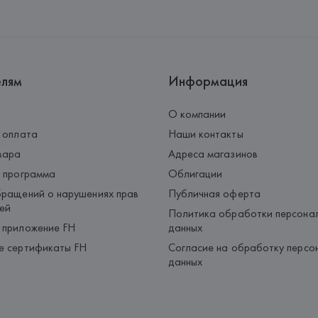
Адрес: 
ГЕРМАНИЯ, 
HUGO BOSS 
Страна происхождения товара
елям
Информация
О компании
 оплата
Наши контакты
вара
Адреса магазинов
 программа
Облигации
ращений о нарушениях прав
Публичная оферта
ей
Политика обработки персона
 приложение FH
данных
е сертификаты FH
Согласие на обработку персо
данных