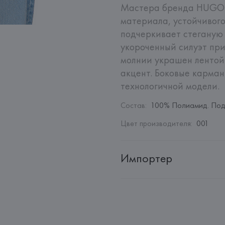
Мастера бренда HUGO с
материала, устойчивого 
подчеркивает стеганую 
укороченный силуэт при
молнии украшен лентой 
акцент. Боковые карма
технологичной модели.
Состав
:
100% Полиамид. Под
Цвет производителя
:
001
Импортер
Импортер: 
Общество с ограни
Адрес: 
Республика Беларусь, 2
Производитель: 
HUGO BOSS