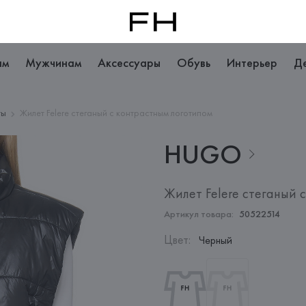
ам
Мужчинам
Аксессуары
Обувь
Интерьер
Д
ты
Жилет Felere стеганый с контрастным логотипом
HUGO
Жилет Felere стеганый 
Артикул товара:
50522514
Цвет
:
Черный