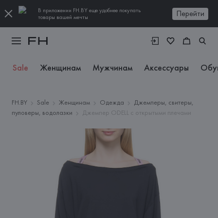
В приложении FH.BY еще удобнее покупать
Перейти
товары вашей мечты
Sale
Женщинам
Мужчинам
Аксессуары
Обу
FH.BY
Sale
Женщинам
Одежда
Джемперы, свитеры,
пуловеры, водолазки
Джемпер ODELL с открытыми плечами