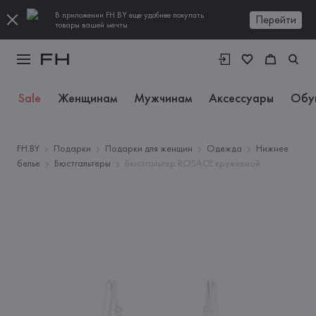
В приложении FH.BY еще удобнее покупать
Перейти
товары вашей мечты
Sale
Женщинам
Мужчинам
Аксессуары
Обу
FH.BY
Подарки
Подарки для женщин
Одежда
Нижнее
белье
Бюстгальтеры
Бюстгальтер ROSACE кружевной