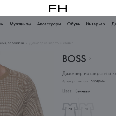
ам
Мужчинам
Аксессуары
Обувь
Интерьер
Д
еры, водолазки
Джемпер из шерсти и хлопка
BOSS
Джемпер из шерсти и х
Артикул товара:
50519616
Цвет
:
Бежевый