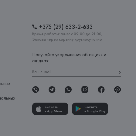
: 
ТУРЦИЯ
+375 (29) 633-2-633
Время работы: пн-вс с 09:00 до 21:00,
Заказы через корзину круглосуточно
Получайте уведомления об акциях и
скидках:
льных
нальных
Скачать
Скачать
в App Store
в Google Play