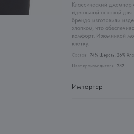
Классический джемпер с
идеальной основой для 
бренда изготовили изде
хлопком, что обеспечив
комфорт. Изюминкой мод
клетку.
Состав
:
74% Шерсть, 26% Хл
Цвет производителя
:
282
Импортер
Импортер: 
Общество с ограни
Адрес: 
Республика Беларусь, 2
Производитель: 
HUGO BOSS
Адрес: 
ГЕРМАНИЯ, 
HUGO BOSS 