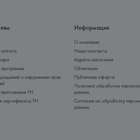
Страна происхождения товара
елям
Информация
О компании
 оплата
Наши контакты
вара
Адреса магазинов
 программа
Облигации
ращений о нарушениях прав
Публичная оферта
ей
Политика обработки персона
 приложение FH
данных
е сертификаты FH
Согласие на обработку персо
данных