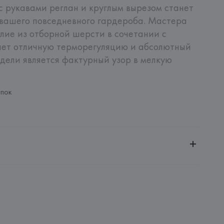
 рукавами реглан и круглым вырезом станет 
вашего повседневного гардероба. Мастера 
лие из отборной шерсти в сочетании с 
ает отличную терморегуляцию и абсолютный 
ели является фактурный узор в мелкую 
опок
ченной ответственностью "Авикойл Интернешнл"
20051, г. Минск, ул. Рафиева, д. 64, помещение 2-27
 AG
AG, Dieselstrasse 12, D-72555 Metzingen,