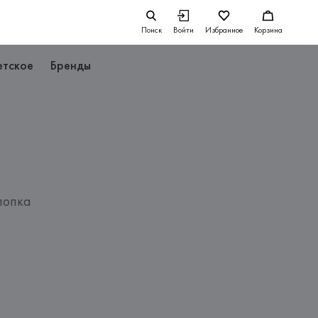
Поиск
Войти
Избранное
Корзина
етское
Бренды
лопка