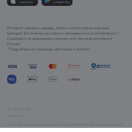
в App Store
в Google Play
Интернет-магазин одежды, обуви и аксессуаров мировых
брендов. Бесплатная доставка с примеркой по всей Беларуси*.
Самовывоз из фирменных салонов сети. Быстрая доставка в
Россию.
*Подробнее на странице «
Доставка и оплата
»
©
2026
FH.BY
Карта сайта
Общество с дополнительной ответственностью «БелВиринея» зарегистрировано
06.04.2006 Минским горисполкомом. УНП 190706320. Юр.адрес: г. Минск, ул.