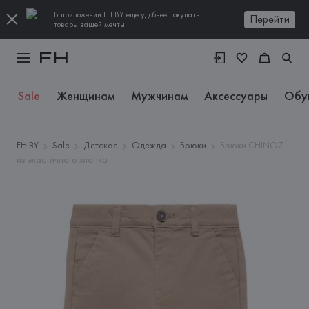
В приложении FH.BY еще удобнее покупать
Перейти
товары вашей мечты
Sale
Женщинам
Мужчинам
Аксессуары
Обу
FH.BY
Sale
Детское
Одежда
Брюки
Брюки CHINO7
из эластичного хлопка