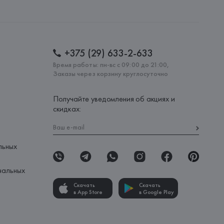
lona),
: 
БАНГЛАДЕШ
+375 (29) 633-2-633
Время работы: пн-вс с 09:00 до 21:00,
Заказы через корзину круглосуточно
Получайте уведомления об акциях и
скидках:
льных
нальных
Скачать
Скачать
в App Store
в Google Play