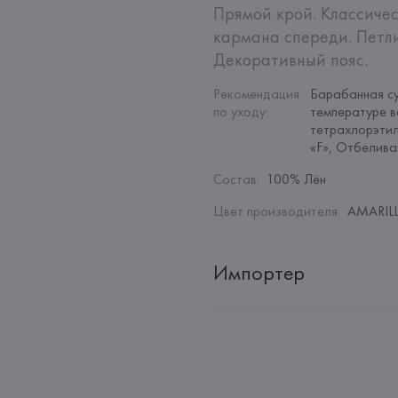
Прямой крой. Классичес
кармана спереди. Петли
Декоративный пояс.
Рекомендация 
Барабанная су
по уходу
:
температуре в
тетрахлорэтил
«F», Отбелив
Состав
:
100% Лён
Цвет производителя
:
AMARILL
Импортер
Импортер: 
Общество с дополн
Адрес: 
Республика Беларусь, 22
Производитель: 
MANGO MNG,
Адрес: 
ИСПАНИЯ, 
MANGO MNG, 