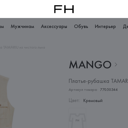
ам
Мужчинам
Аксессуары
Обувь
Интерьер
Д
а TAMARIU из чистого льна
MANGO
Платье-рубашка TAMARI
Артикул товара:
77050344
Цвет
:
Кремовый