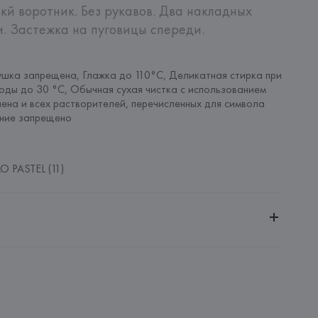
кй воротник. Без рукавов. Два накладных 
. Застежка на пуговицы спереди. 
шка запрещена, Глажка до 110°C, Деликатная стирка при 
оды до 30 °C, Обычная сухая чистка с использованием 
ена и всех растворителей, перечисленных для символа 
ание запрещено
O PASTEL (11)
ительной ответственностью "Белмаркетцентр"
0030, г. Минск, ул. Немига, 5, пом. 39, ком. 1
 S.A.
S.A., Via Augusta 10 (Pol. Ind. Riera de Caldes), 08184 