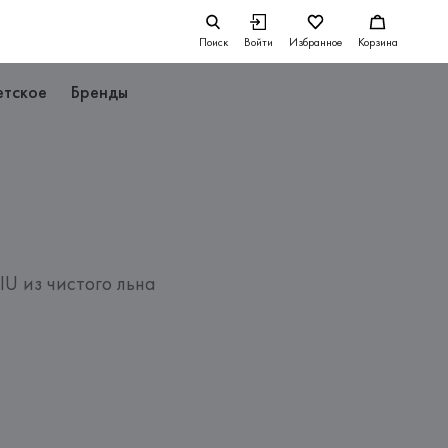
Поиск
Войти
Избранное
Корзина
етское
Бренды
U из чистого льна