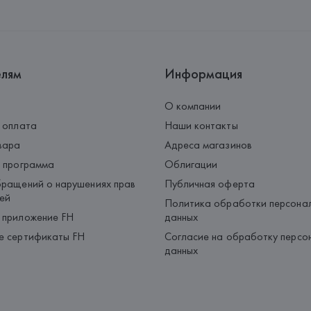
Palau-Solità i Plegamans (Barce
Страна происхождения товара
елям
Информация
О компании
 оплата
Наши контакты
вара
Адреса магазинов
 программа
Облигации
ращений о нарушениях прав
Публичная оферта
ей
Политика обработки персона
 приложение FH
данных
е сертификаты FH
Согласие на обработку персо
данных