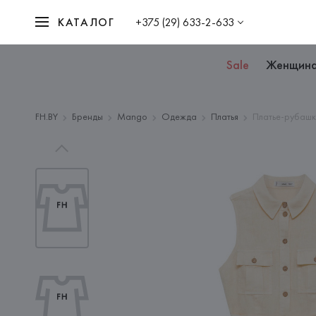
КАТАЛОГ
+375 (29) 633-2-633
Sale
Женщин
FH.BY
Бренды
Mango
Одежда
Платья
Платье-рубашк