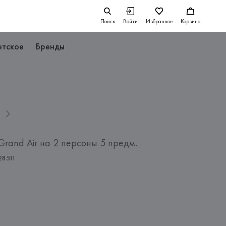
Поиск
Войти
Избранное
Корзина
етское
Бренды
.
L
Grand Air на 2 персоны 5 предм.
28511