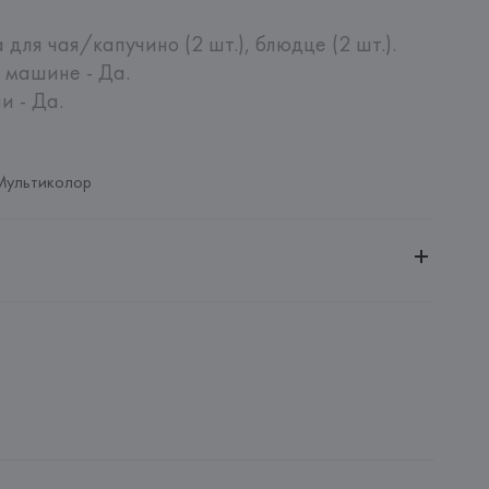
для чая/капучино (2 шт.), блюдце (2 шт.).

машине - Да. 

и - Да.
Мультиколор
ное общество «Сквирел-Строй»
20035, г. Минск, ул. Тимирязева, 72A
OSENTHAL GmbH
ROSENTHAL GmbH, Philip-Rosenthal-Platz 1, D-95100 SELB 
: 
КИТАЙ