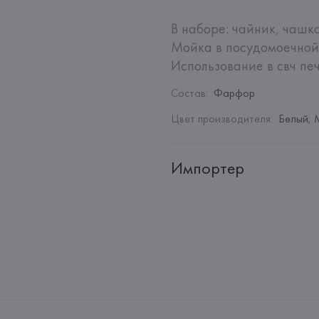
В наборе: чайник, чашка 
Мойка в посудомоечной 
Использование в свч печ
Состав
:
Фарфор
Цвет производителя
:
Белый; 
Импортер
Импортер: 
Закрытое акционер
Адрес: 
Республика Беларусь, 2
Производитель: 
Rosenthal R
Адрес: 
ГЕРМАНИЯ, 
Rosenthal 
Germany
Страна происхождения товара