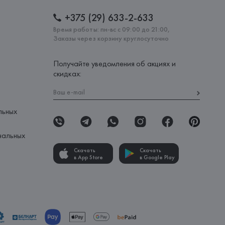
+375 (29) 633-2-633
Время работы: пн-вс с 09:00 до 21:00,
Заказы через корзину круглосуточно
Получайте уведомления об акциях и
скидках:
льных
нальных
Скачать
Скачать
в App Store
в Google Play