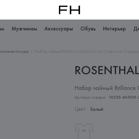
ам
Мужчинам
Аксессуары
Обувь
Интерьер
Д
толовая посуда
Набор чайный Brillance Grand Air на 2 персоны 5 предм
ROSENTHA
Набор чайный Brillance 
Артикул товара:
10530-405109-
Цвет
:
Белый