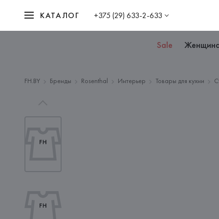
КАТАЛОГ
+375 (29) 633-2-633
Sale
Женщин
FH.BY
Бренды
Rosenthal
Интерьер
Товары для кухни
С