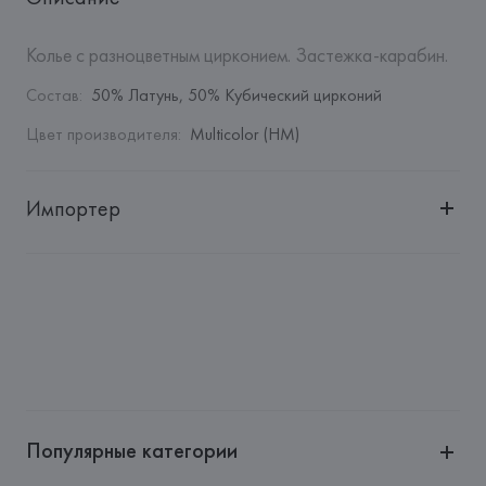
Колье с разноцветным цирконием. Застежка-карабин.
Состав
:
50% Латунь, 50% Кубический цирконий
Цвет производителя
:
Multicolor (HM)
Импортер
Импортер: 
Общество с дополнительной ответственностью 
"БелВиринея"
Адрес: 
Республика Беларусь, 220030, г. Минск, ул. 
Немига, 5, пом. 39
Производитель: 
Barata & Ramilo, S.A.
Адрес: 
ПОРТУГАЛИЯ, 
Barata & Ramilo, S.A., Rua do Sistelo, 
Lugar de Santegãos. 4435-429 Rio Tinto,
Популярные категории
Страна происхождения товара: 
КИТАЙ