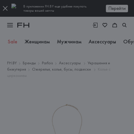
В приложении FH.BY еще удобнее покупать
Перейти
товары вашей мечты
Sale
Женщинам
Мужчинам
Аксессуары
Обу
FH.BY
Бренды
Parfois
Аксессуары
Украшения и
бижутерия
Ожерелья, колье, бусы, подвески
Колье с
цирконием