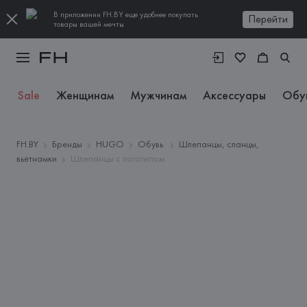
В приложении FH.BY еще удобнее покупать
Перейти
товары вашей мечты
Sale
Женщинам
Мужчинам
Аксессуары
Обу
FH.BY
Бренды
HUGO
Обувь
Шлепанцы, сланцы,
вьетнамки
Шлепанцы с логотипом