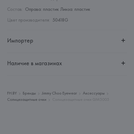
Состав
:
Оправа: пластик Линза: пластик
Цвет производителя
:
50418G
Импортер
Импортер: 
Общество с ограниченной ответственностью 
"Ясон Трейд"
Наличие в магазинах
Адрес: 
г. Минск, пр. Победителей, 5, комн. 506
Производитель: 
LUXOTTICA GROUP SPA
Адрес: 
ИТАЛИЯ, 
LUXOTTICA GROUP SPA, P. LE CADORNA, 
3 - MILANO (MI),
FH.BY
Бренды
Jimmy Choo Eyewear
Аксессуары
Солнцезащитные очки
Солнцезащитные очки 0JM5005
Страна происхождения товара: 
ИТАЛИЯ