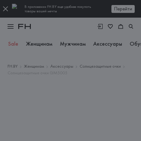
В приложении FH.BY еще удобнее покупать
Перейти
товары вашей мечты
Sale
Женщинам
Мужчинам
Аксессуары
Обу
FH.BY
Женщинам
Аксессуары
Солнцезащитные очки
Солнцезащитные очки 0JM5005