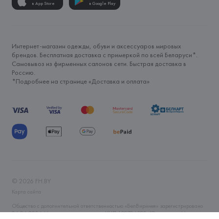
в App Store
в Google Play
Интернет-магазин одежды, обуви и аксессуаров мировых
брендов. Бесплатная доставка с примеркой по всей Беларуси*.
Самовывоз из фирменных салонов сети. Быстрая доставка в
Россию.
*Подробнее на странице «
Доставка и оплата
»
©
2026
FH.BY
Карта сайта
Общество с дополнительной ответственностью «БелВиринея» зарегистрировано
06.04.2006 Минским горисполкомом. УНП 190706320. Юр.адрес: г. Минск, ул.