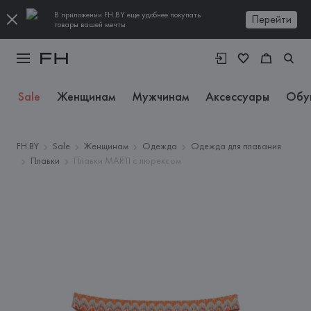
В приложении FH.BY еще удобнее покупать
Перейти
товары вашей мечты
Sale
Женщинам
Мужчинам
Аксессуары
Обу
FH.BY
Sale
Женщинам
Одежда
Одежда для плавания
Плавки
Плавки MARTI с люрексом