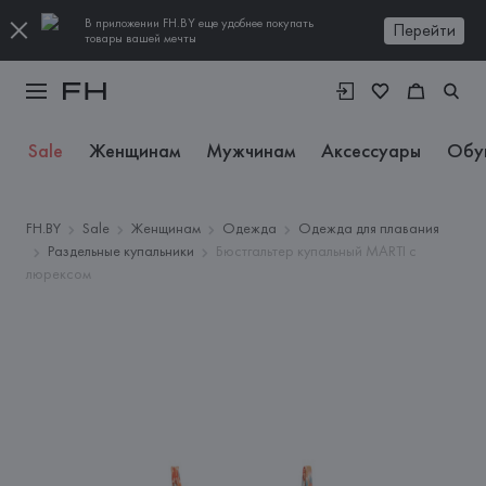
В приложении FH.BY еще удобнее покупать
Перейти
товары вашей мечты
Sale
Женщинам
Мужчинам
Аксессуары
Обу
FH.BY
Sale
Женщинам
Одежда
Одежда для плавания
Раздельные купальники
Бюстгальтер купальный MARTI с
люрексом