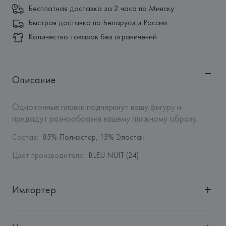
Бесплатная доставка за 2 часа по Минску
Быстрая доставка по Беларуси и России
Количество товаров без ограничений
Описание
Однотонные плавки подчеркнут вашу фигуру и 
придадут разнообразия вашему пляжному образу.
Состав
:
85% Полиэстер, 15% Эластан
Цвет производителя
:
BLEU NUIT (24)
Импортер
Импортер: 
Общество с дополнительной ответственностью 
"БелВиринея"