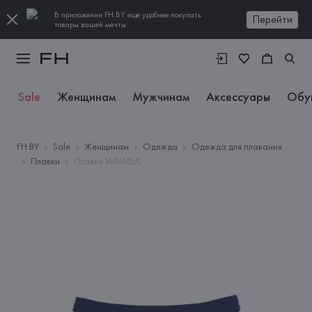
В приложении FH.BY еще удобнее покупать
Перейти
товары вашей мечты
Sale
Женщинам
Мужчинам
Аксессуары
Обу
FH.BY
Sale
Женщинам
Одежда
Одежда для плавания
Плавки
Плавки WAIMEA