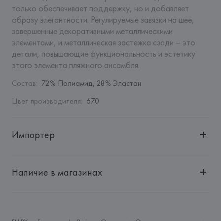
только обеспечивает поддержку, но и добавляет 
образу элегантности. Регулируемые завязки на шее, 
завершенные декоративными металлическими 
элементами, и металлическая застежка сзади – это 
детали, повышающие функциональность и эстетику 
этого элемента пляжного ансамбля.
Состав
:
72% Полиамид, 28% Эластан
Цвет производителя
:
670
Импортер
Импортер: 
Общество с дополнительной ответственностью 
"БелВиринея"
Наличие в магазинах
Адрес: 
Республика Беларусь, 220030, г. Минск, ул. 
Немига, 5, пом. 39
Производитель: 
ISA S.p.A.