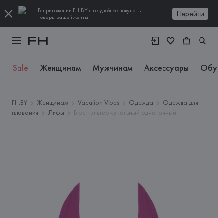
В приложении FH.BY еще удобнее покупать
Перейти
товары вашей мечты
Sale
Женщинам
Мужчинам
Аксессуары
Обу
FH.BY
Женщинам
Vacation Vibes
Одежда
Одежда для
плавания
Лифы
Бюстгальтер купальный однотонный