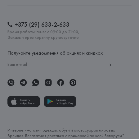
+375 (29) 633-2-633
Время работы: пн-вс с 09:00 до 21:00,
Заказы через корзину круглосуточно
Получайте уведомления об акциях и скидках:
Скачать
Скачать
в App Store
в Google Play
Интернет-магазин одежды, обуви и аксессуаров мировых
брендов. Бесплатная доставка с примеркой по всей Беларуси*.