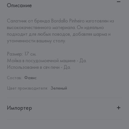
Описание
Салатник от бренда Bordallo Pinheiro изготовлен из 
высококачественного материала. Он идеально 
подходит для любых поводов, добавляя шарма и 
утонченности вашему столу.

Размер: 17 см.

Мойка в посудомоечной машине - Да.

Использование в свч печи - Да.
Состав
:
Фаянс
Цвет производителя
:
Зеленый
Импортер
Импортер: 
Закрытое акционерное общество «Сквирел-
Строй»