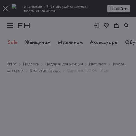
В приложении FH.BY еще удобнее покупать
Перейти
товары вашей мечты
Sale
Женщинам
Мужчинам
Аксессуары
Обу
FH.BY
Подарки
Подарки для женщин
Интерьер
Товары
для кухни
Столовая посуда
Салатник FLORA, 17 см