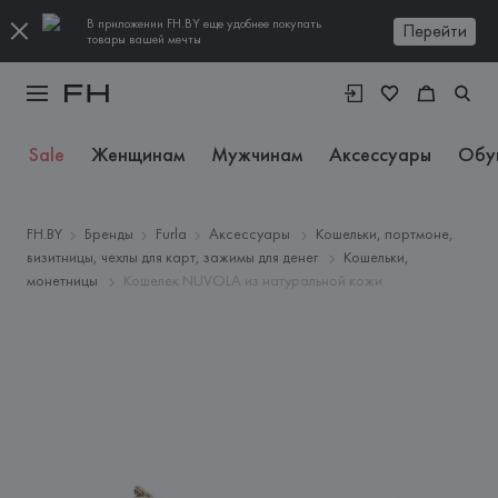
В приложении FH.BY еще удобнее покупать
Перейти
товары вашей мечты
Sale
Женщинам
Мужчинам
Аксессуары
Обу
FH.BY
Бренды
Furla
Аксессуары
Кошельки, портмоне,
визитницы, чехлы для карт, зажимы для денег
Кошельки,
монетницы
Кошелек NUVOLA из натуральной кожи