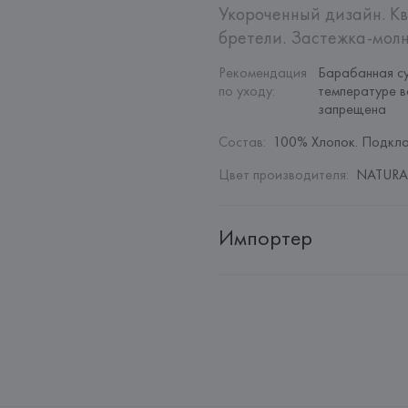
Укороченный дизайн. Кв
бретели. Застежка-молн
Рекомендация 
Барабанная су
по уходу
:
температуре в
запрещена
Состав
:
100% Хлопок. Подкла
Цвет производителя
:
NATURAL
Импортер
Импортер: 
Общество с дополн
Адрес: 
Республика Беларусь, 22
Производитель: 
MANGO MNG,
Адрес: 
ИСПАНИЯ, 
MANGO MNG, 
Palau-Solità i Plegamans (Barce
Страна происхождения товара