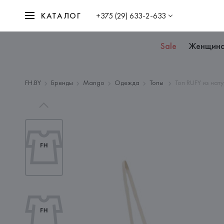
КАТАЛОГ
+375 (29) 633-2-633
Sale
Женщин
FH.BY
Бренды
Mango
Одежда
Топы
Топ RUFY из нат