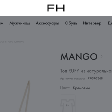
ам
Мужчинам
Аксессуары
Обувь
Интерьер
Д
урального хлопка
MANGO
Топ RUFY из натурально
Артикул товара:
77090348
Цвет
:
Кремовый