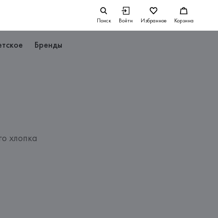
Поиск
Войти
Избранное
Корзина
етское
Бренды
го хлопка