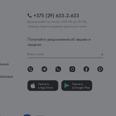
+375 (29) 633-2-633
Время работы: пн-вс с 09:00 до 21:00,
Заказы через корзину круглосуточно
Получайте уведомления об акциях и
скидках:
льных
нальных
Скачать
Скачать
в App Store
в Google Play