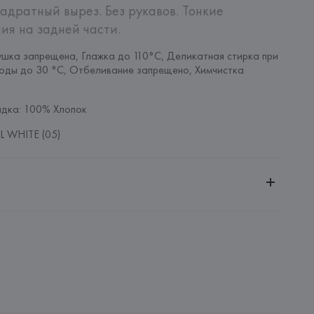
адратный вырез. Без рукавов. Тонкие 
ия на задней части.
шка запрещена, Глажка до 110°C, Деликатная стирка при 
оды до 30 °C, Отбеливание запрещено, Химчистка 
дка: 100% Хлопок
 WHITE (05)
ительной ответственностью "Белмаркетцентр"
0030, г. Минск, ул. Немига, 5, пом. 39, ком. 1
 S.A.
S.A., Via Augusta 10 (Pol. Ind. Riera de Caldes), 08184 
lona),
: 
КАМБОДЖА