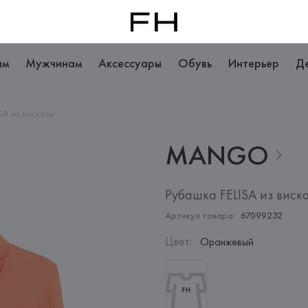
ам
Мужчинам
Аксессуары
Обувь
Интерьер
Д
SA из вискозы
MANGO
Рубашка FELISA из виск
Артикул товара:
67099232
Цвет
:
Оранжевый