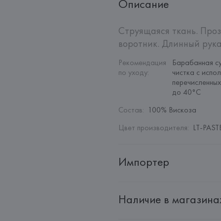
Описание
Струящаяся ткань. Проз
воротник. Длинный рука
Рекомендация 
Барабанная су
по уходу
:
чистка с испо
перечисленных
до 40°C
Состав
:
100% Вискоза
Цвет производителя
:
LT-PAST
Импортер
Импортер: 
Общество с дополн
Наличие в магазина
Адрес: 
Республика Беларусь, 22
Производитель: 
MANGO MNG,