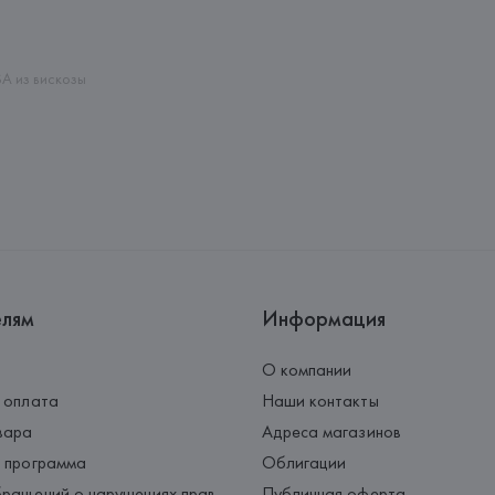
Адрес: 
ИСПАНИЯ, 
MANGO MNG, 
Palau-Solità i Plegamans (Barce
Страна происхождения товара
SA из вискозы
елям
Информация
О компании
 оплата
Наши контакты
вара
Адреса магазинов
 программа
Облигации
ращений о нарушениях прав
Публичная оферта