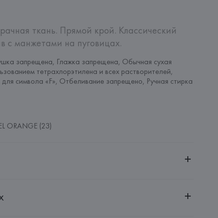
рачная ткань. Прямой крой. Классический 
в с манжетами на пуговицах.
шка запрещена, Глажка запрещена, Обычная сухая 
льзованием тетрахлорэтилена и всех растворителей, 
 для символа «F», Отбеливание запрещено, Ручная стирка 
EL ORANGE (23)
ительной ответственностью "Белмаркетцентр"
х
0030, г. Минск, ул. Немига, 5, пом. 39, ком. 1
 S.A.