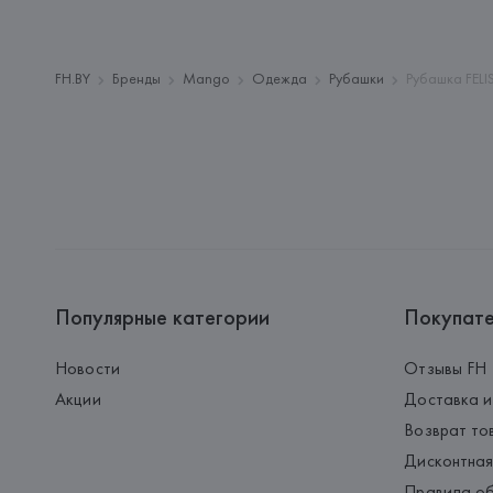
FH.BY
Бренды
Mango
Одежда
Рубашки
Рубашка FELI
Популярные категории
Покупат
Новости
Отзывы FH
Акции
Доставка и
Возврат то
Дисконтная
Правила об