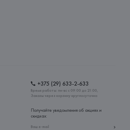
S.A., Via Augusta 10 (Pol. Ind. Riera de Caldes), 08184 
lona),
: 
МАРОККО
+375 (29) 633-2-633
Время работы: пн-вс с 09:00 до 21:00,
Заказы через корзину круглосуточно
Получайте уведомления об акциях и
скидках: