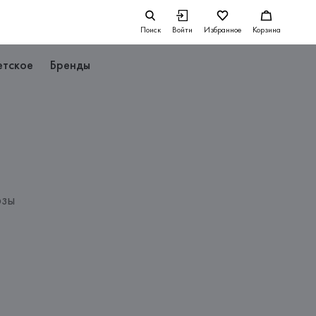
Поиск
Войти
Избранное
Корзина
етское
Бренды
озы