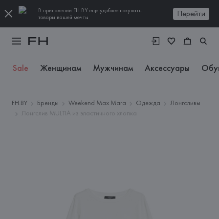
В приложении FH.BY еще удобнее покупать
Перейти
товары вашей мечты
Sale
Женщинам
Мужчинам
Аксессуары
Обу
FH.BY
Бренды
Weekend Max Mara
Одежда
Лонгсливы
Лонгслив MULTIA из эластичного хлопка