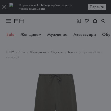
В приложении FH.BY еще удобнее покупать
Перейти
товары вашей мечты
Sale
Женщинам
Мужчинам
Аксессуары
Обу
FH.BY
Sale
Женщинам
Одежда
Брюки
Брюки RIGA с
кулиской