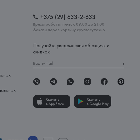
+375 (29) 633-2-633
Время работы: пн-вс с 09:00 до 21:00,
Заказы через корзину круглосуточно
Получайте уведомления об акциях и
скидках:
льных
нальных
Скачать
Скачать
в App Store
в Google Play