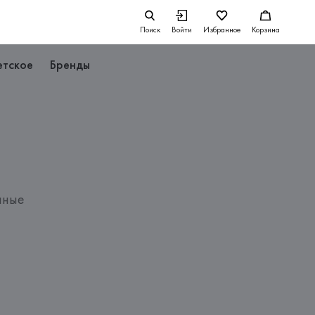
Поиск
Войти
Избранное
Корзина
етское
Бренды
нные