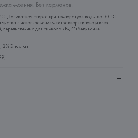
ежка-молния. Без карманов.
°C, Деликатная стирка при температуре воды до 30 °C, 
 чистка с использованием тетрахлорэтилена и всех 
, перечисленных для символа «F», Отбеливание 
, 2% Эластан
99)
ительной ответственностью "Белмаркетцентр"
0030, г. Минск, ул. Немига, 5, пом. 39, ком. 1
 S.A.
S.A., Via Augusta 10 (Pol. Ind. Riera de Caldes), 08184 
lona),
: 
КИТАЙ