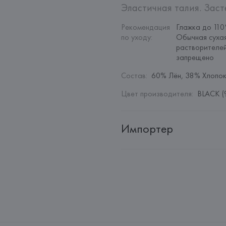
Эластичная талия. Заст
Рекомендация 
Глажка до 110
по уходу
:
Обычная сухая
растворителей
запрещено
Состав
:
60% Лён, 38% Хлопок
Цвет производителя
:
BLACK (
Импортер
Импортер: 
Общество с дополн
Адрес: 
Республика Беларусь, 22
Производитель: 
MANGO MNG,
Адрес: 
ИСПАНИЯ, 
MANGO MNG, 
Palau-Solità i Plegamans (Barce
Страна происхождения товара