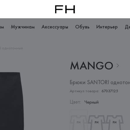
ам
Мужчинам
Аксессуары
Обувь
Интерьер
Д
I однотонные
MANGO
Брюки SANTORI одното
Артикул товара:
67037125
Цвет
:
Черный