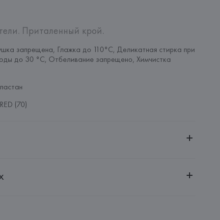
етели. Приталенный крой.
шка запрещена, Глажка до 110°C, Деликатная стирка при 
оды до 30 °C, Отбеливание запрещено, Химчистка 
ластан
RED (70)
ительной ответственностью "Белмаркетцентр"
х
0030, г. Минск, ул. Немига, 5, пом. 39, ком. 1
 S.A.
S.A., Via Augusta 10 (Pol. Ind. Riera de Caldes), 08184 
lona),