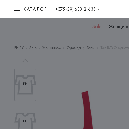
КАТАЛОГ
+375 (29) 633-2-633
Sale
Женщин
FH.BY
Sale
Женщинам
Одежда
Топы
Топ RAYO однот