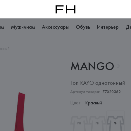
ам
Мужчинам
Аксессуары
Обувь
Интерьер
Д
онный
MANGO
Топ RAYO однотонный
Артикул товара:
77020362
Цвет
:
Красный