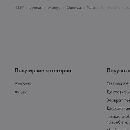
FH.BY
Бренды
Mango
Одежда
Топы
Топ RAYO однот
Популярные категории
Покупат
Новости
Отзывы FH
Акции
Доставка и
Возврат то
Дисконтная
Правила об
потребител