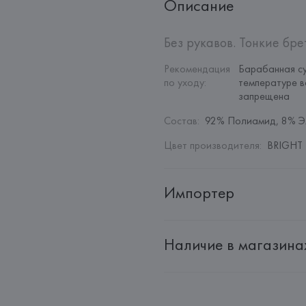
Описание
Без рукавов. Тонкие бр
Рекомендация 
Барабанная су
по уходу
:
температуре в
запрещена
Состав
:
92% Полиамид, 8% Э
Цвет производителя
:
BRIGHT 
Импортер
Импортер: 
Общество с дополн
Наличие в магазина
Адрес: 
Республика Беларусь, 22
Производитель: 
MANGO MNG,
Адрес: 
ИСПАНИЯ, 
MANGO MNG, 
Palau-Solità i Plegamans (Barce