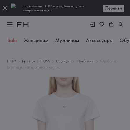
В приложении FH.BY еще удобнее покупать
Перейти
товары вашей мечты
Sale
Женщинам
Мужчинам
Аксессуары
Обу
FH.BY
Бренды
BOSS
Одежда
Футболки
Футболка
Eventsa из натурального хлопка