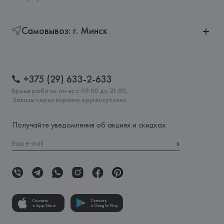
Самовывоз: г. Минск
+375 (29) 633-2-633
Время работы: пн-вс с 09:00 до 21:00,
Заказы через корзину круглосуточно
Получайте уведомления об акциях и скидках:
Скачать
Скачать
в App Store
в Google Play