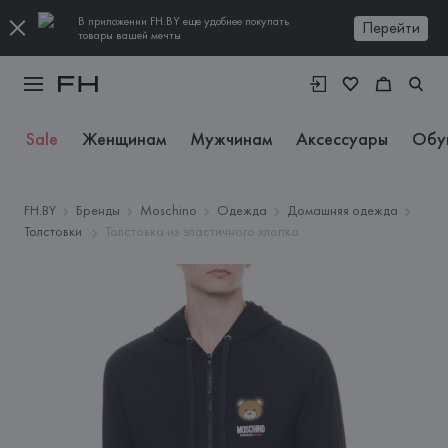
В приложении FH.BY еще удобнее покупать
Перейти
товары вашей мечты
Sale
Женщинам
Мужчинам
Аксессуары
Обу
FH.BY
Бренды
Moschino
Одежда
Домашняя одежда
Толстовки
Толстовка из эластичного хлопка