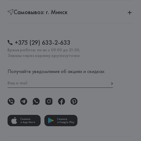
Самовывоз: г. Минск
+375 (29) 633-2-633
Время работы: пн-вс с 09:00 до 21:00,
Заказы через корзину круглосуточно
Получайте уведомления об акциях и скидках:
Скачать
Скачать
в App Store
в Google Play