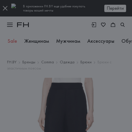
В приложении FH.BY еще удобнее покупать
Перейти
товары вашей мечты
Sale
Женщинам
Мужчинам
Аксессуары
Обу
FH.BY
Бренды
Comma
Одежда
Брюки
Брюки с
эластичным поясом