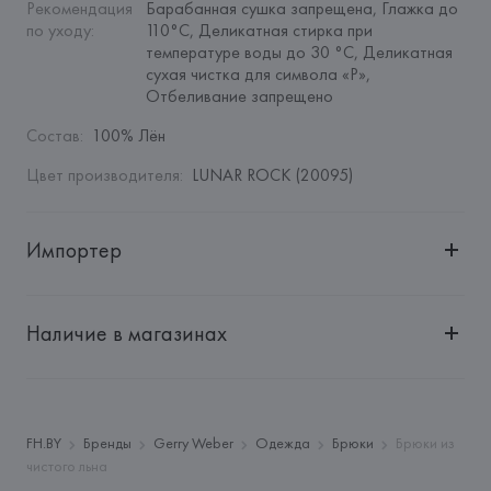
Рекомендация 
Барабанная сушка запрещена, Глажка до 
по уходу
:
110°C, Деликатная стирка при 
температуре воды до 30 °C, Деликатная 
сухая чистка для символа «P», 
Отбеливание запрещено
Состав
:
100% Лён
Цвет производителя
:
LUNAR ROCK (20095)
Импортер
Импортер: 
Общество с дополнительной ответственностью 
"БелВиринея"
Наличие в магазинах
Адрес: 
Республика Беларусь, 220030, г. Минск, ул. 
Немига, 5, пом. 39
Производитель: 
GENEROS DE PUNTO VICTRIX, S.L.
Адрес: 
ИСПАНИЯ, 
GENEROS DE PUNTO VICTRIX, S.L., C/ 
FH.BY
Бренды
Gerry Weber
Одежда
Брюки
Брюки из
de l'Overlocaire, 24-28 Pol.Ind."Les Hortes"-Apdo.Correos, 
чистого льна
59-08302 Mataró(Barcelona),