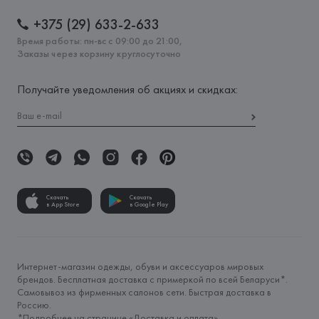
+375 (29) 633-2-633
Время работы: пн-вс с 09:00 до 21:00,
Заказы через корзину круглосуточно
Получайте уведомления об акциях и скидках:
Скачать
Скачать
в App Store
в Google Play
Интернет-магазин одежды, обуви и аксессуаров мировых
брендов. Бесплатная доставка с примеркой по всей Беларуси*.
Самовывоз из фирменных салонов сети. Быстрая доставка в
Россию.
*Подробнее на странице «
Доставка и оплата
»