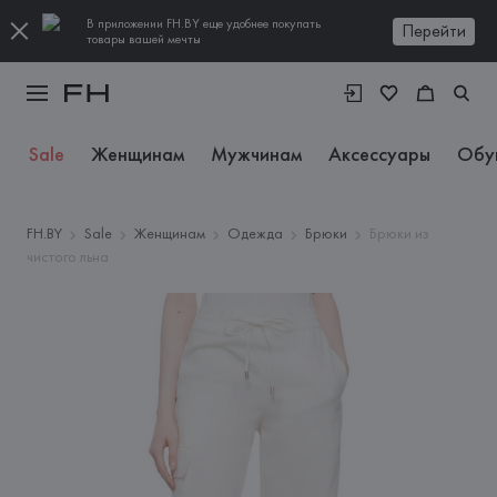
В приложении FH.BY еще удобнее покупать
Перейти
товары вашей мечты
Sale
Женщинам
Мужчинам
Аксессуары
Обу
FH.BY
Sale
Женщинам
Одежда
Брюки
Брюки из
чистого льна