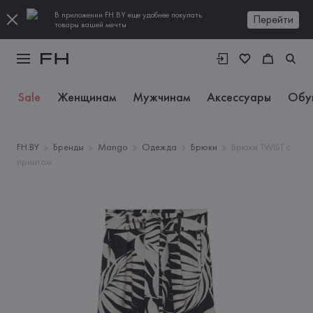
В приложении FH.BY еще удобнее покупать
Перейти
товары вашей мечты
Sale
Женщинам
Мужчинам
Аксессуары
Обу
FH.BY
Бренды
Mango
Одежда
Брюки
Брюки TWIST с
принтом