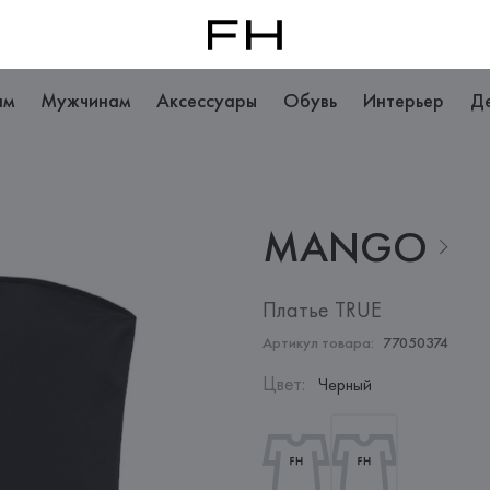
ам
Мужчинам
Аксессуары
Обувь
Интерьер
Д
MANGO
Платье TRUE
Артикул товара:
77050374
Цвет
:
Черный