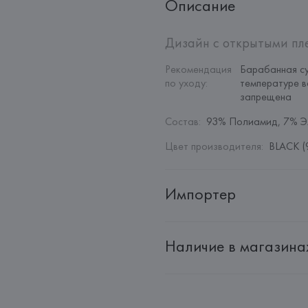
Описание
Дизайн с открытыми пле
Рекомендация 
Барабанная су
по уходу
:
температуре в
запрещена
Состав
:
93% Полиамид, 7% Э
Цвет производителя
:
BLACK (
Импортер
Импортер: 
Общество с дополн
Наличие в магазина
Адрес: 
Республика Беларусь, 22
Производитель: 
MANGO MNG,
Адрес: 
ИСПАНИЯ, 
MANGO MNG, 
Palau-Solità i Plegamans (Barce