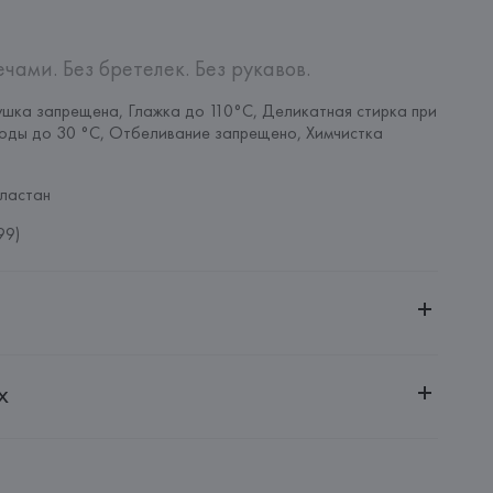
чами. Без бретелек. Без рукавов.
шка запрещена, Глажка до 110°C, Деликатная стирка при 
оды до 30 °C, Отбеливание запрещено, Химчистка 
ластан
99)
ительной ответственностью "Белмаркетцентр"
х
0030, г. Минск, ул. Немига, 5, пом. 39, ком. 1
 S.A.
S.A., Via Augusta 10 (Pol. Ind. Riera de Caldes), 08184 
lona),