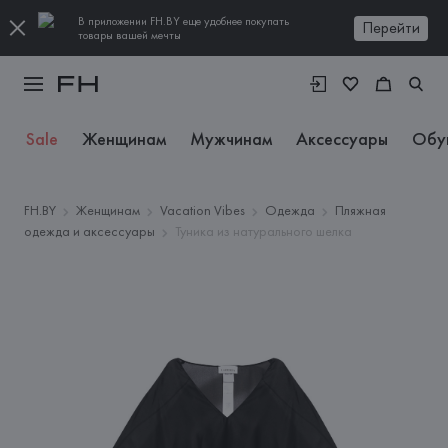
В приложении FH.BY еще удобнее покупать
Перейти
товары вашей мечты
Sale
Женщинам
Мужчинам
Аксессуары
Обу
FH.BY
Женщинам
Vacation Vibes
Одежда
Пляжная
одежда и аксессуары
Туника из натурального шелка