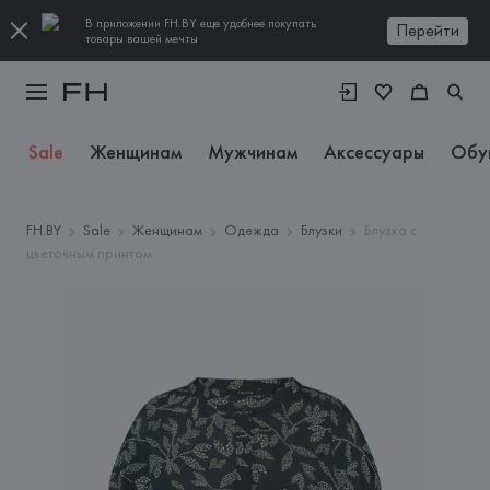
В приложении FH.BY еще удобнее покупать
Перейти
товары вашей мечты
Sale
Женщинам
Мужчинам
Аксессуары
Обу
FH.BY
Sale
Женщинам
Одежда
Блузки
Блузка с
цветочным принтом