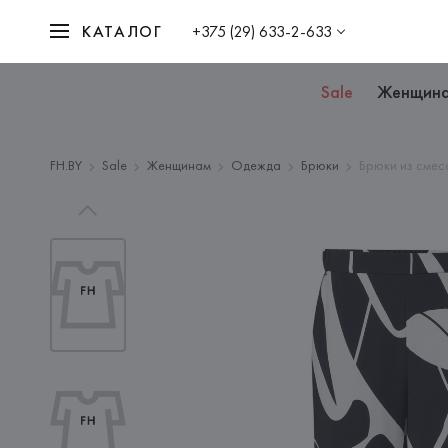
КАТАЛОГ
+375 (29) 633-2-633
Sale
Женщин
FH.BY
Sale
Женщинам
Одежда
Брюки
Брюки из смес