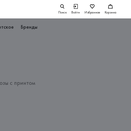
Поиск
Войти
Избранное
Корзина
етское
Бренды
озы с принтом