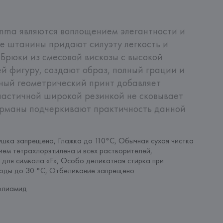
mma являются воплощением элегантности и 
 штанины придают силуэту легкость и 
Брюки из смесовой вискозы с высокой 
 фигуру, создают образ, полный грации и 
ный геометрический принт добавляет 
ластичной широкой резинкой не сковывает 
арманы подчеркивают практичность данной 
шка запрещена, Глажка до 110°C, Обычная сухая чистка 
ием тетрахлорэтилена и всех растворителей, 
 для символа «F», Особо деликатная стирка при 
воды до 30 °C, Отбеливание запрещено
олиамид