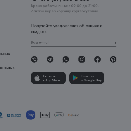
Время работы: пн-вс с 09:00 до 21:00,
Заказы через корзину круглосуточно
Получайте уведомления об акциях и
скидках:
льных
нальных
Скачать
Скачать
в App Store
в Google Play