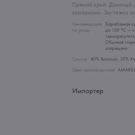
Прямой крой. Длинный д
клапанами. Застежка на
Рекомендация 
Барабанная су
по уходу
:
до 150 °C — с
терморегулято
Обычная стирк
запрещено
Состав
:
40% Вискоза, 30% Хл
Цвет производителя
:
AMARILL
Импортер
Импортер: 
Общество с дополн
Адрес: 
Республика Беларусь, 22
Производитель: 
MANGO MNG,
Адрес: 
ИСПАНИЯ, 
MANGO MNG, 