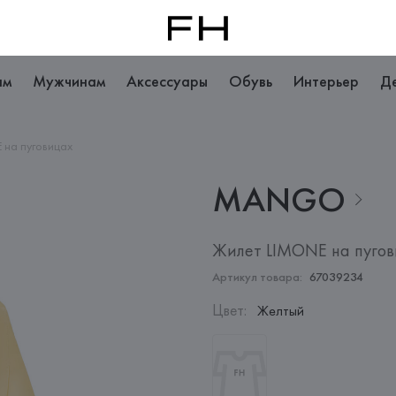
ам
Мужчинам
Аксессуары
Обувь
Интерьер
Д
 на пуговицах
MANGO
Жилет LIMONE на пуго
Артикул товара:
67039234
Цвет
:
Желтый