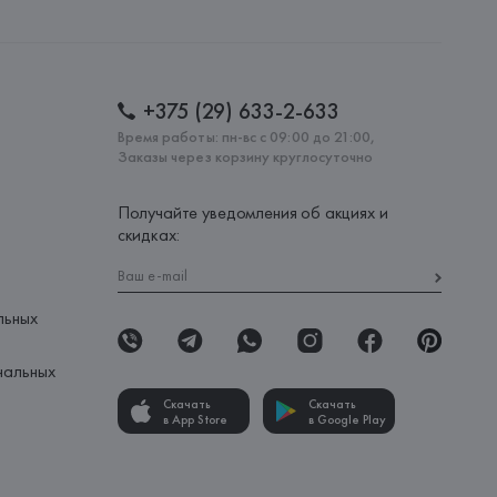
lona),
: 
ТУРЦИЯ
+375 (29) 633-2-633
Время работы: пн-вс с 09:00 до 21:00,
Заказы через корзину круглосуточно
Получайте уведомления об акциях и
скидках:
льных
нальных
Скачать
Скачать
в App Store
в Google Play