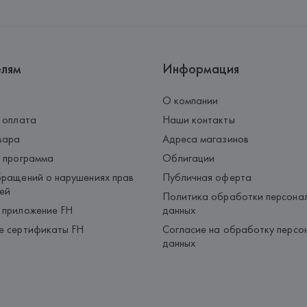
Palau-Solità i Plegamans (Barce
Страна происхождения товара
елям
Информация
О компании
 оплата
Наши контакты
вара
Адреса магазинов
 программа
Облигации
ращений о нарушениях прав
Публичная оферта
ей
Политика обработки персона
 приложение FH
данных
е сертификаты FH
Согласие на обработку персо
данных