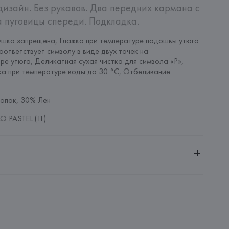
изайн. Без рукавов. Два передних кармана с 
 пуговицы спереди. Подкладка.
шка запрещена, Глажка при температуре подошвы утюга 
оответствует символу в виде двух точек на 
ре утюга, Деликатная сухая чистка для символа «P», 
а при температуре воды до 30 °C, Отбеливание 
опок, 30% Лён
O PASTEL (11)
ительной ответственностью "Белмаркетцентр"
0030, г. Минск, ул. Немига, 5, пом. 39, ком. 1
 S.A.
S.A., Via Augusta 10 (Pol. Ind. Riera de Caldes), 08184 