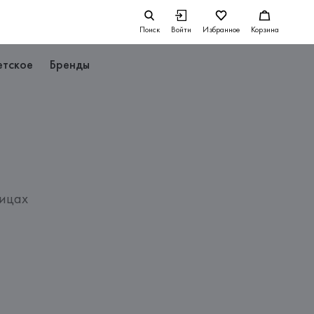
Поиск
Войти
Избранное
Корзина
етское
Бренды
вицах