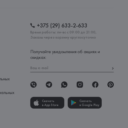
+375 (29) 633-2-633
Время работы: пн-вс с 09:00 до 21:00,
Заказы через корзину круглосуточно
Получайте уведомления об акциях и
скидках:
льных
нальных
Скачать
Скачать
в App Store
в Google Play