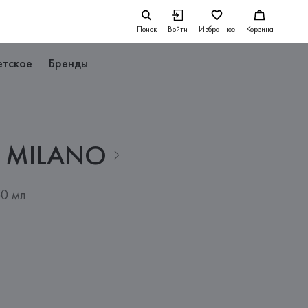
Поиск
Войти
Избранное
Корзина
етское
Бренды
MILANO
50 мл