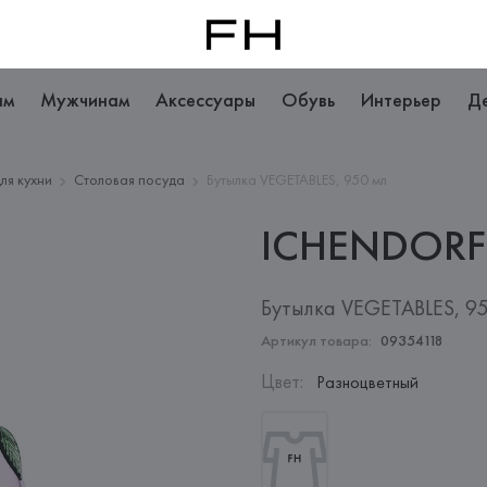
ам
Мужчинам
Аксессуары
Обувь
Интерьер
Д
ля кухни
Столовая посуда
Бутылка VEGETABLES, 950 мл
ICHENDORF
Бутылка VEGETABLES, 9
Артикул товара:
09354118
Цвет
:
Разноцветный