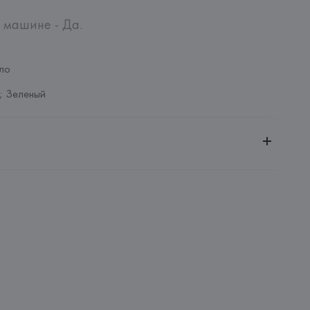
машине - Да.

ло
; Зеленый
ное общество «Сквирел-Строй»
20035, г. Минск, ул. Тимирязева, 72A
no
Ripamonti, 101 20141 Милан (Мичиана) – Италия
: 
КИТАЙ