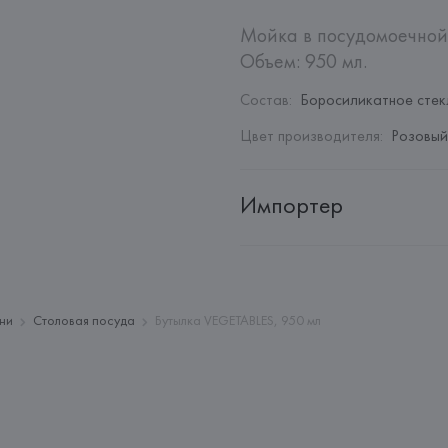
Мойка в посудомоечной 
Объем: 950 мл.
Состав
:
Боросиликатное стек
Цвет производителя
:
Розовый
Импортер
Импортер: 
Закрытое акционер
Адрес: 
Республика Беларусь, 2
Производитель: 
Ichendorf Mila
хни
Столовая посуда
Бутылка VEGETABLES, 950 мл
Адрес: 
ИТАЛИЯ, 
Via Giuseppe 
Страна происхождения товара