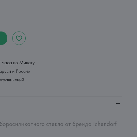
2 часа по Минску
аруси и России
ограничений
боросиликатного стекла от бренда Ichendorf 