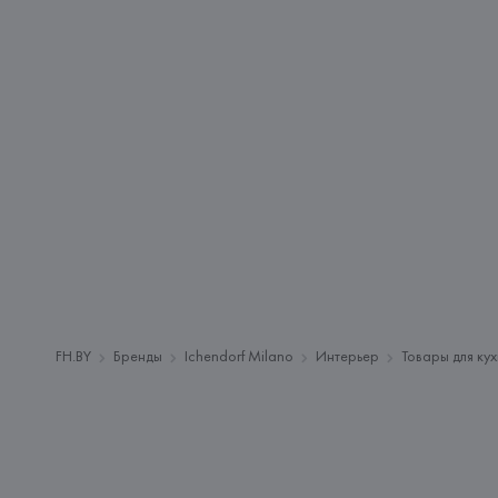
FH.BY
Бренды
Ichendorf Milano
Интерьер
Товары для ку