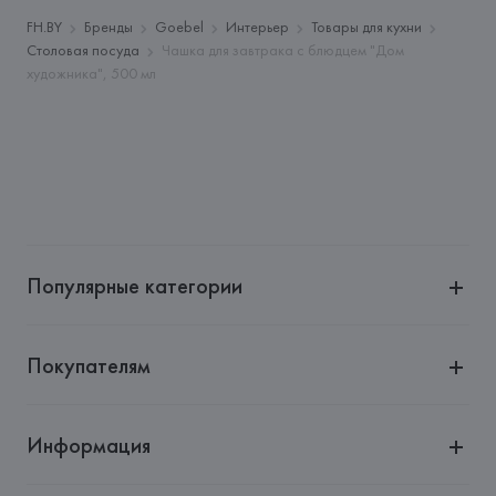
Адрес: 
Республика Беларусь, 220035, г. Минск, ул. 
FH.BY
Бренды
Goebel
Интерьер
Товары для кухни
Тимирязева, 72A
Столовая посуда
Чашка для завтрака с блюдцем "Дом
художника", 500 мл
Производитель: 
Goebel Porzellan GmbH
Адрес: 
ГЕРМАНИЯ, 
Goebel Porzellan GmbH, Auwaldstrasse 
8, 96231 Bad Staffelstein, Germany
Страна происхождения товара: 
КИТАЙ
Популярные категории
Покупателям
Информация