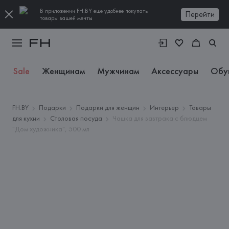
В приложении FH.BY еще удобнее покупать
Перейти
товары вашей мечты
Sale
Женщинам
Мужчинам
Аксессуары
Обу
FH.BY
Подарки
Подарки для женщин
Интерьер
Товары
для кухни
Столовая посуда
Чашка для завтрака с блюдцем
"Дом художника", 500 мл