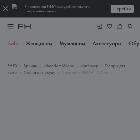
В приложении FH.BY еще удобнее покупать
Перейти
товары вашей мечты
Sale
Женщинам
Мужчинам
Аксессуары
Обу
FH.BY
Бренды
Ichendorf Milano
Интерьер
Товары для
кухни
Столовая посуда
Заварник PIUMA, 700 мл