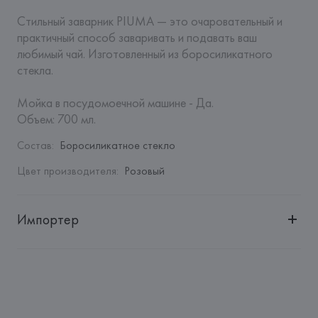
Стильный заварник PIUMA — это очаровательный и 
практичный способ заваривать и подавать ваш 
любимый чай. Изготовленный из боросиликатного 
стекла. 

Мойка в посудомоечной машине - Да.

Объем: 700 мл.
Состав
:
Боросиликатное стекло
Цвет производителя
:
Розовый
Импортер
Импортер: 
Закрытое акционерное общество «Сквирел-
Строй»
Адрес: 
Республика Беларусь, 220035, г. Минск, ул. 
Тимирязева, 72A