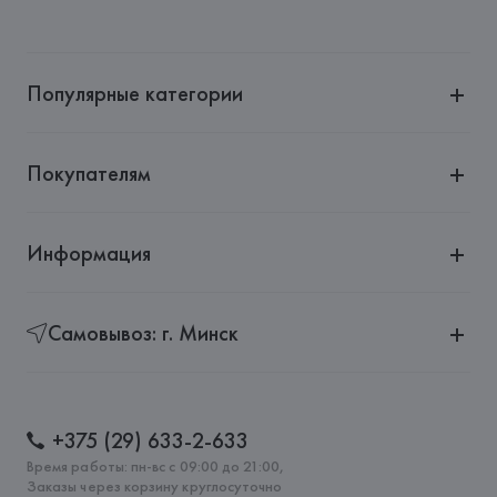
Производитель: 
Ichendorf Milano
Адрес: 
ИТАЛИЯ, 
Via Giuseppe Ripamonti, 101 20141 Милан 
(Мичиана) – Италия
Популярные категории
Страна происхождения товара: 
КИТАЙ
Покупателям
Информация
Самовывоз: г. Минск
+375 (29) 633-2-633
Время работы: пн-вс с 09:00 до 21:00,
Заказы через корзину круглосуточно