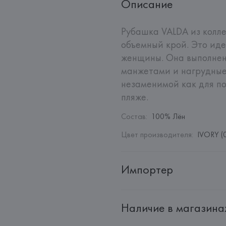
Описание
Рубашка VALDA из колл
объемный крой. Это иде
женщины. Она выполнена
манжетами и нагрудные
незаменимой как для по
пляже.
Состав
:
100% Лён
Цвет производителя
:
IVORY (0
Импортер
Импортер: 
Общество с дополн
Наличие в магазина
Адрес: 
Республика Беларусь, 2
Производитель: 
MaxMara S.r.l