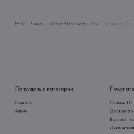
FH.BY
Бренды
Weekend Max Mara
Лен
Рубашка VALDA и
Популярные категории
Покупат
Новости
Отзывы FH
Акции
Доставка и
Возврат то
Дисконтная