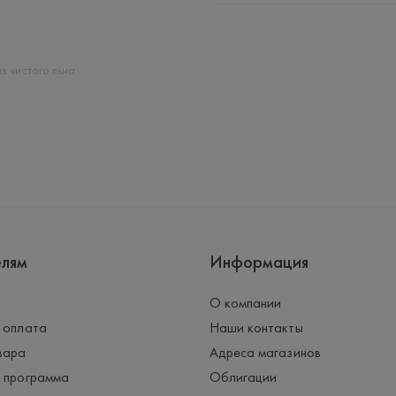
Адрес: 
ИТАЛИЯ, 
Via Giulia Mar
Страна происхождения товара
з чистого льна
елям
Информация
О компании
 оплата
Наши контакты
вара
Адреса магазинов
 программа
Облигации