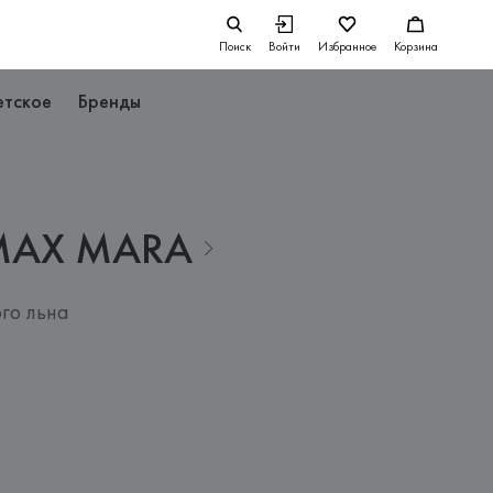
Поиск
Войти
Избранное
Корзина
етское
Бренды
MAX
MARA
го льна