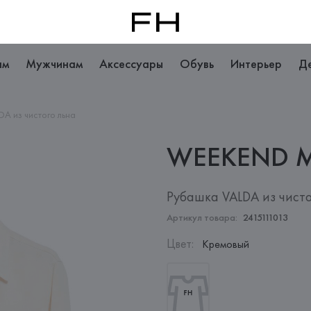
ам
Мужчинам
Аксессуары
Обувь
Интерьер
Д
DA из чистого льна
WEEKEND 
Рубашка VALDA из чисто
Артикул товара:
2415111013
Цвет
:
Кремовый