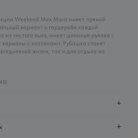
екции Weekend Max Mara имеет прямой 
альный вариант в гардеробе каждой 
 из чистого льна, имеет длинные рукава с 
 карманы с клапанами. Рубашка станет 
вседневной жизни, так и для отдыха на 
15)
ительной ответственностью "БелВиринея"
х
20030, г. Минск, ул. Немига, 5, пом. 39
.