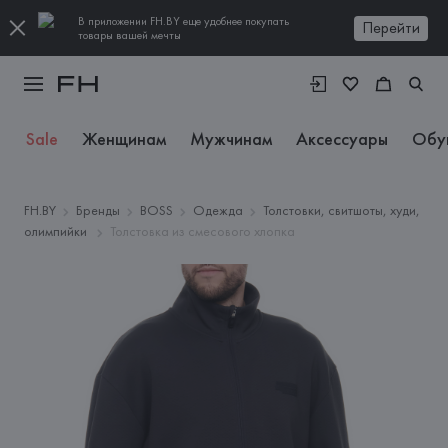
В приложении FH.BY еще удобнее покупать
Перейти
товары вашей мечты
Sale
Женщинам
Мужчинам
Аксессуары
Обу
FH.BY
Бренды
BOSS
Одежда
Толстовки, свитшоты, худи,
олимпийки
Толстовка из смесового хлопка